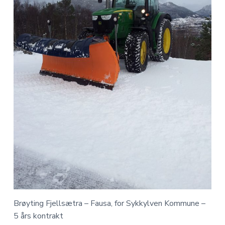
n
d
Brøyting Fjellsætra – Fausa, for Sykkylven Kommune –
5 års kontrakt