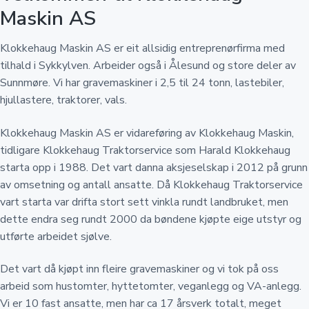
n
d
Maskin AS
Klokkehaug Maskin AS er eit allsidig entreprenørfirma med
tilhald i Sykkylven. Arbeider også i Ålesund og store deler av
Sunnmøre. Vi har gravemaskiner i 2,5 til 24 tonn, lastebiler,
hjullastere, traktorer, vals.
Klokkehaug Maskin AS er vidareføring av Klokkehaug Maskin,
tidligare Klokkehaug Traktorservice som Harald Klokkehaug
starta opp i 1988. Det vart danna aksjeselskap i 2012 på grunn
av omsetning og antall ansatte. Då Klokkehaug Traktorservice
vart starta var drifta stort sett vinkla rundt landbruket, men
dette endra seg rundt 2000 da bøndene kjøpte eige utstyr og
utførte arbeidet sjølve.
Det vart då kjøpt inn fleire gravemaskiner og vi tok på oss
arbeid som hustomter, hyttetomter, veganlegg og VA-anlegg.
Vi er 10 fast ansatte, men har ca 17 årsverk totalt, meget